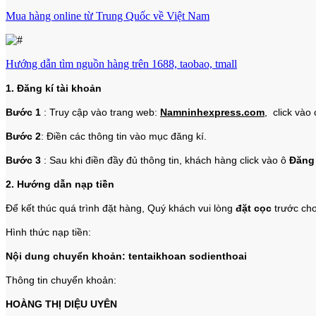
Mua hàng online từ Trung Quốc về Việt Nam
Hướng dẫn tìm nguồn hàng trên 1688, taobao, tmall
1. Đăng kí tài khoản
Bước 1
: Truy cập vào trang web:
Namninhexpress.com
, click và
Bước 2
: Điền các thông tin vào mục đăng kí.
Bước 3
: Sau khi điền đầy đủ thông tin, khách hàng click vào ô
Đăng 
2. Hướng dẫn nạp tiền
Để kết thúc quá trình đặt hàng, Quý khách vui lòng
đặt cọc
trước cho
Hình thức nạp tiền:
Nội dung chuyển khoản: tentaikhoan sodienthoai
Thông tin chuyển khoản:
HOÀNG THỊ DIỆU UYÊN