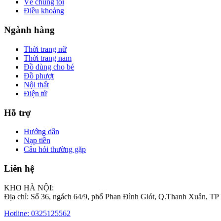
Về chúng tôi
Điều khoảng
Ngành hàng
Thời trang nữ
Thời trang nam
Đồ dùng cho bé
Đồ phượt
Nội thất
Điện tử
Hỗ trợ
Hướng dẫn
Nạp tiền
Câu hỏi thường gặp
Liên hệ
KHO HÀ NỘI:
Địa chỉ: Số 36, ngách 64/9, phố Phan Đình Giót, Q.Thanh Xuân, TP
Hotline: 0325125562