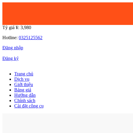
Tỷ giá ¥:
3,980
Hotline:
0325125562
Đăng nhập
|
Đăng ký
Trang chủ
Dịch vụ
Giới thiệu
Bảng giá
Hướng dẫn
Chính sách
Cài đặt công cụ