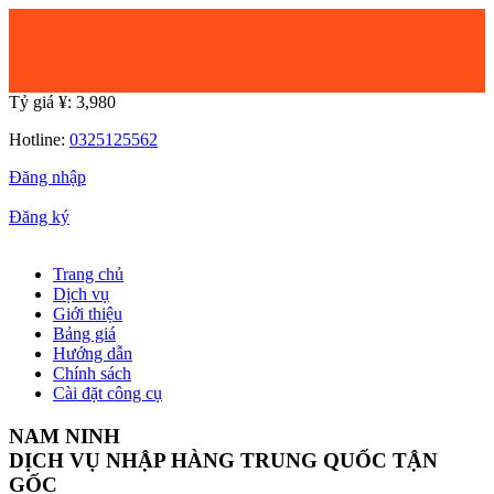
Tỷ giá ¥:
3,980
Hotline:
0325125562
Đăng nhập
|
Đăng ký
Trang chủ
Dịch vụ
Giới thiệu
Bảng giá
Hướng dẫn
Chính sách
Cài đặt công cụ
NAM NINH
DỊCH VỤ NHẬP HÀNG TRUNG QUỐC TẬN
GỐC